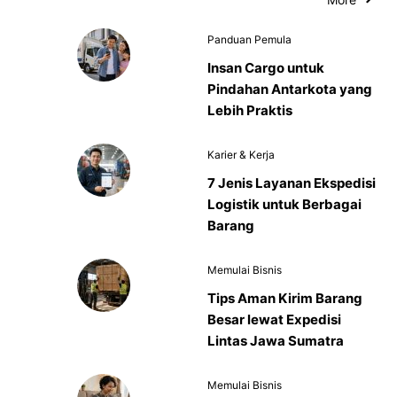
Panduan Pemula
Insan Cargo untuk
Pindahan Antarkota yang
Lebih Praktis
Karier & Kerja
7 Jenis Layanan Ekspedisi
Logistik untuk Berbagai
Barang
Memulai Bisnis
Tips Aman Kirim Barang
Besar lewat Expedisi
Lintas Jawa Sumatra
Memulai Bisnis