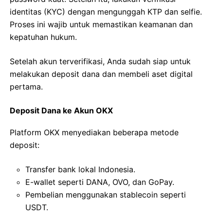
identitas (KYC) dengan mengunggah KTP dan selfie.
Proses ini wajib untuk memastikan keamanan dan
kepatuhan hukum.
Setelah akun terverifikasi, Anda sudah siap untuk
melakukan deposit dana dan membeli aset digital
pertama.
Deposit Dana ke Akun OKX
Platform OKX menyediakan beberapa metode
deposit:
Transfer bank lokal Indonesia.
E-wallet seperti DANA, OVO, dan GoPay.
Pembelian menggunakan stablecoin seperti
USDT.