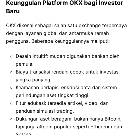
Keunggulan Platform OKX bagi Investor
Baru
OKX dikenal sebagai salah satu exchange terpercaya
dengan layanan global dan antarmuka ramah
pengguna. Beberapa keunggulannya meliputi:
Desain intuitif: mudah digunakan bahkan oleh
pemula.
Biaya transaksi rendah: cocok untuk investasi
jangka panjang.
Keamanan berlapis: enkripsi data dan sistem
perlindungan aset tingkat tinggi.
Fitur edukasi: tersedia artikel, video, dan
panduan simulasi trading.
Dukungan aset beragam: bukan hanya Bitcoin,
tapi juga altcoin populer seperti Ethereum dan
Solana.