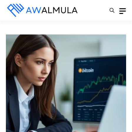
Langsung
ke
isi