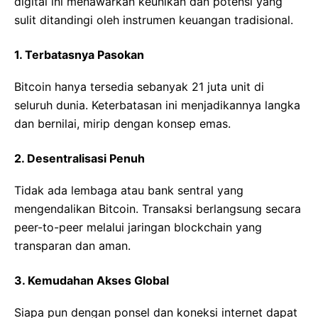
digital ini menawarkan keunikan dan potensi yang
sulit ditandingi oleh instrumen keuangan tradisional.
1. Terbatasnya Pasokan
Bitcoin hanya tersedia sebanyak 21 juta unit di
seluruh dunia. Keterbatasan ini menjadikannya langka
dan bernilai, mirip dengan konsep emas.
2. Desentralisasi Penuh
Tidak ada lembaga atau bank sentral yang
mengendalikan Bitcoin. Transaksi berlangsung secara
peer-to-peer melalui jaringan blockchain yang
transparan dan aman.
3. Kemudahan Akses Global
Siapa pun dengan ponsel dan koneksi internet dapat