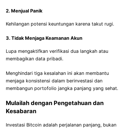
2. Menjual Panik
Kehilangan potensi keuntungan karena takut rugi.
3. Tidak Menjaga Keamanan Akun
Lupa mengaktifkan verifikasi dua langkah atau
membagikan data pribadi.
Menghindari tiga kesalahan ini akan membantu
menjaga konsistensi dalam berinvestasi dan
membangun portofolio jangka panjang yang sehat.
Mulailah dengan Pengetahuan dan
Kesabaran
Investasi Bitcoin adalah perjalanan panjang, bukan