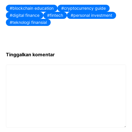
b
A
blockchain education
cryptocurrency guide
o
p
digital finance
fintech
personal investment
teknologi finansial
o
p
k
Tinggalkan komentar
Komentar