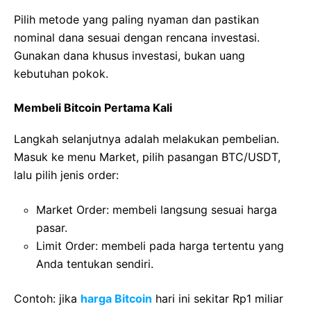
Pilih metode yang paling nyaman dan pastikan
nominal dana sesuai dengan rencana investasi.
Gunakan dana khusus investasi, bukan uang
kebutuhan pokok.
Membeli Bitcoin Pertama Kali
Langkah selanjutnya adalah melakukan pembelian.
Masuk ke menu Market, pilih pasangan BTC/USDT,
lalu pilih jenis order:
Market Order: membeli langsung sesuai harga
pasar.
Limit Order: membeli pada harga tertentu yang
Anda tentukan sendiri.
Contoh: jika
harga Bitcoin
hari ini sekitar Rp1 miliar