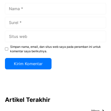
Nama
Surel
Situs
web
Simpan nama, email, dan situs web saya pada peramban ini untuk
komentar saya berikutnya.
Artikel Terakhir
More