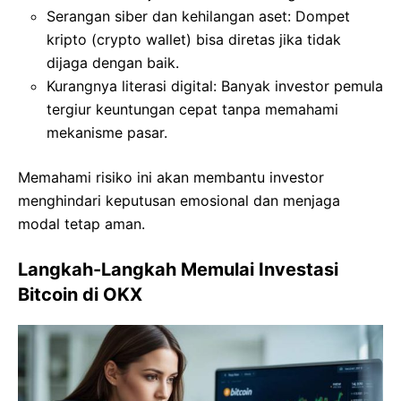
Serangan siber dan kehilangan aset: Dompet
kripto (crypto wallet) bisa diretas jika tidak
dijaga dengan baik.
Kurangnya literasi digital: Banyak investor pemula
tergiur keuntungan cepat tanpa memahami
mekanisme pasar.
Memahami risiko ini akan membantu investor
menghindari keputusan emosional dan menjaga
modal tetap aman.
Langkah-Langkah Memulai Investasi
Bitcoin di OKX