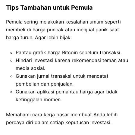
Tips Tambahan untuk Pemula
Pemula sering melakukan kesalahan umum seperti
membeli di harga puncak atau menjual panik saat
harga turun. Agar lebih bijak:
Pantau grafik harga Bitcoin sebelum transaksi.
Hindari investasi karena rekomendasi teman atau
media sosial.
Gunakan jurnal transaksi untuk mencatat
pembelian dan penjualan.
Gunakan aplikasi pemantau harga agar tidak
ketinggalan momen.
Memahami cara kerja pasar membuat Anda lebih
percaya diri dalam setiap keputusan investasi.