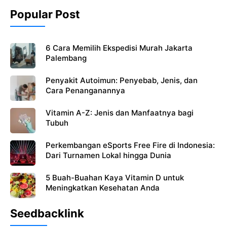
Popular Post
6 Cara Memilih Ekspedisi Murah Jakarta
Palembang
Penyakit Autoimun: Penyebab, Jenis, dan
Cara Penanganannya
Vitamin A-Z: Jenis dan Manfaatnya bagi
Tubuh
Perkembangan eSports Free Fire di Indonesia:
Dari Turnamen Lokal hingga Dunia
5 Buah-Buahan Kaya Vitamin D untuk
Meningkatkan Kesehatan Anda
Seedbacklink