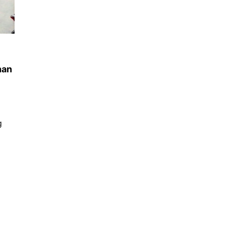
han
g