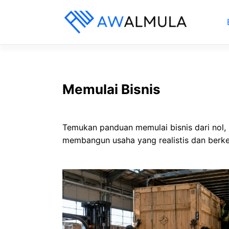
Langsung
ke
isi
Memulai Bisnis
Temukan panduan memulai bisnis dari nol, i
membangun usaha yang realistis dan berke