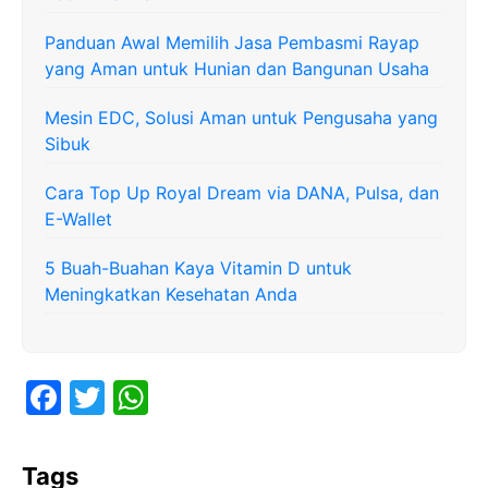
Panduan Awal Memilih Jasa Pembasmi Rayap
yang Aman untuk Hunian dan Bangunan Usaha
Mesin EDC, Solusi Aman untuk Pengusaha yang
Sibuk
Cara Top Up Royal Dream via DANA, Pulsa, dan
E-Wallet
5 Buah-Buahan Kaya Vitamin D untuk
Meningkatkan Kesehatan Anda
F
T
W
a
w
h
c
itt
at
Tags