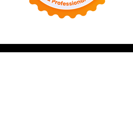
Awalmula.com hadir untuk membantu siapa saja yang
ingin memulai sesuatu dari nol, dengan panduan yang
sederhana, relevan, dan mudah dipahami.
Laman Penting
Tentang Kami
Guest Post
Kontak
Sitemap