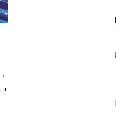
ng
e
ung