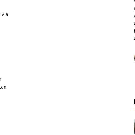
n
kan