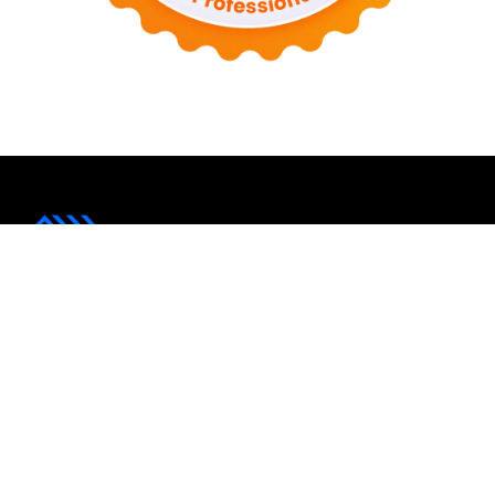
Awalmula.com hadir untuk membantu siapa saja yang
ingin memulai sesuatu dari nol, dengan panduan yang
sederhana, relevan, dan mudah dipahami.
Laman Penting
Tentang Kami
Guest Post
Kontak
Sitemap