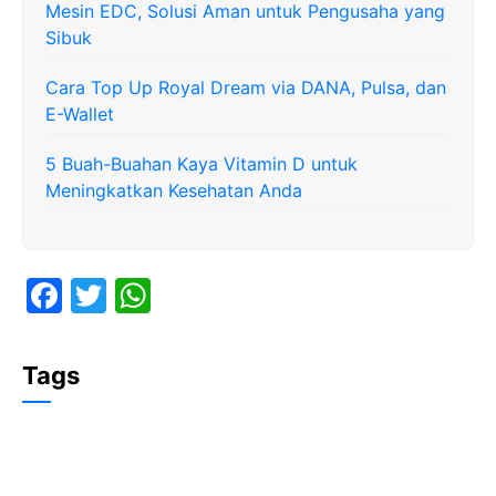
Mesin EDC, Solusi Aman untuk Pengusaha yang
Sibuk
Cara Top Up Royal Dream via DANA, Pulsa, dan
E-Wallet
5 Buah-Buahan Kaya Vitamin D untuk
Meningkatkan Kesehatan Anda
F
T
W
a
w
h
c
itt
at
Tags
e
er
s
b
A
o
p