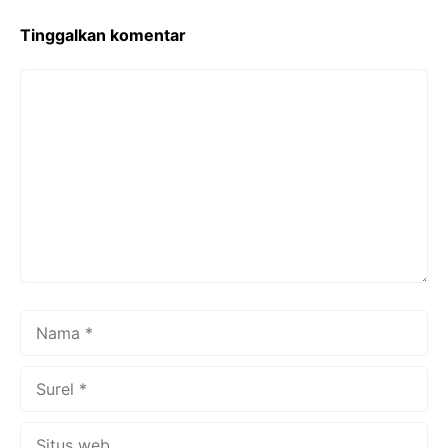
o
p
k
Tinggalkan komentar
Komentar
Nama
Surel
Situs